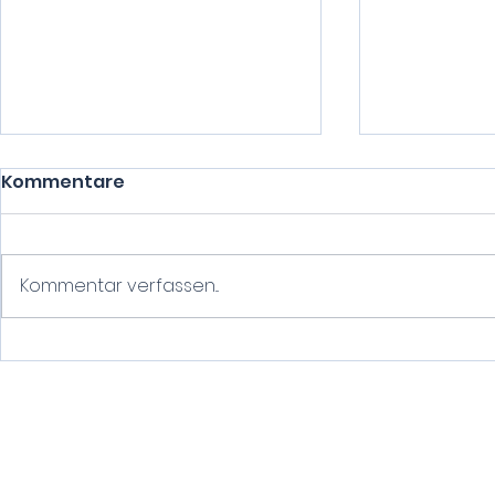
Kommentare
Kommentar verfassen...
Warum LGBTQ+-
Marie Kra
freundliche
Physiothe
Physiotherapie wichtig
Coaching 
ist