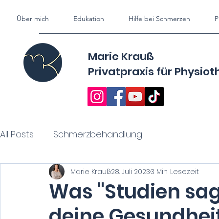
Über mich
Edukation
Hilfe bei Schmerzen
P
Marie Krauß
Privatpraxis für
Physiot
All Posts
Schmerzbehandlung
Marie Krauß
28. Juli 2023
3 Min. Lesezeit
Was "Studien sage
deine Gesundheit