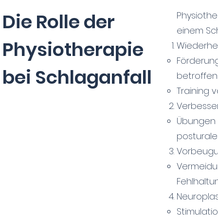
Die Rolle der
Physiother
einem Schl
Physiotherapie
Wiederhe
Förderung
bei Schlaganfall
betroffen
Training 
Verbesser
Übungen z
posturalen
Vorbeugu
Vermeidu
Fehlhaltu
Neuroplast
Stimulati