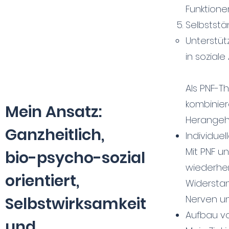
Funktione
Selbststä
Unterstüt
in soziale 
Als PNF-T
kombinier
Mein Ansatz:
Herangeh
Ganzheitlich,
Individue
Mit PNF u
bio-psycho-sozial
wiederher
orientiert,
Widersta
Nerven un
Selbstwirksamkeit
Aufbau v
und