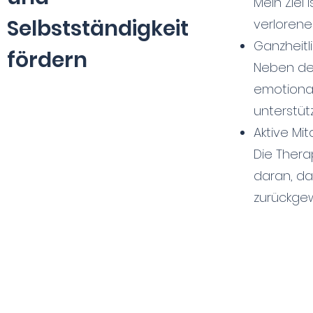
Mein Ziel
Selbstständigkeit
verlorene
Ganzheitli
fördern
Neben den
emotional
unterstüt
Aktive Mit
Die Thera
daran, das
zurückgew